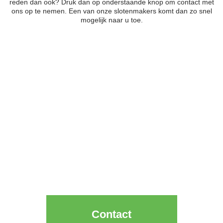
reden dan ook? Druk dan op onderstaande knop om contact met
ons op te nemen. Een van onze slotenmakers komt dan zo snel
mogelijk naar u toe.
Slot
kapot
?
Neem direct contact op met één van
onze slotenmakers
Contact