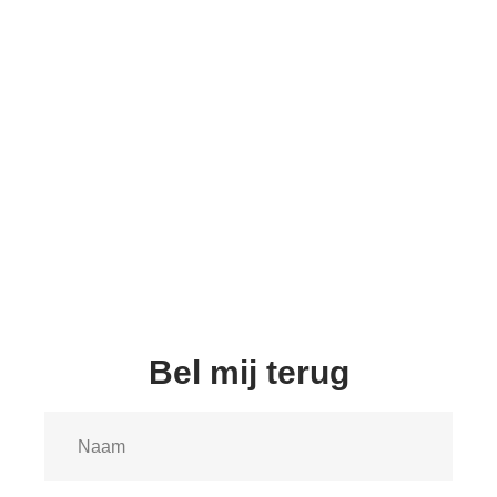
slotenmaker Scheveningen centrum oproepen die vervolgens snel
naar u toerijdt. Deze gespecialiseerde sleutelmaker zal dan de 24
uur slotenservice uitvoeren waar u om vroeg. Dat kan gaan om
sloten vervangen wanneer deze beschadigd zijn geraakt, maar
naast sloten laten vervangen kan men bij ons slotenmakersbedrijf
ook terecht bij buitensluiting.
10 jaar ervaring
Bel mij terug