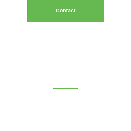
Contact
In en buiten het centrum
sloten vervangen