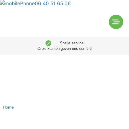
06 40 51 65 06
Snelle service
Onze klanten geven ons een 9,6
Slotenmaker
Scheveningen
Home
»
Slotenmaker Scheveningen
Wilt u met spoed een slotenmaker in Scheveningen inzetten? Dat is
mogelijk bij ons slotenbedrijf. Bij ons kunt u goedkoop een