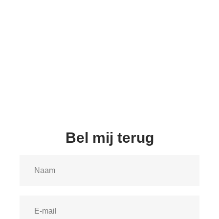
kan men een slotenmaker Voorburg centrum tijdens spoed
goedkoop inschakelen. Deze slotenspecialist staat 24/7 klaar om
slotenservice te bieden dat betekent dat we als slotenmakersbedrijf
op feestdagen en weekenden inzetbaar zijn.
10 jaar ervaring
Bel mij terug