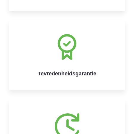
Tevredenheidsgarantie